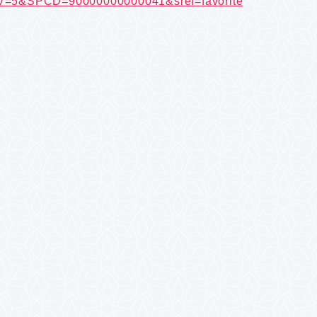
&SPCD=90000000000041&sref=favorite