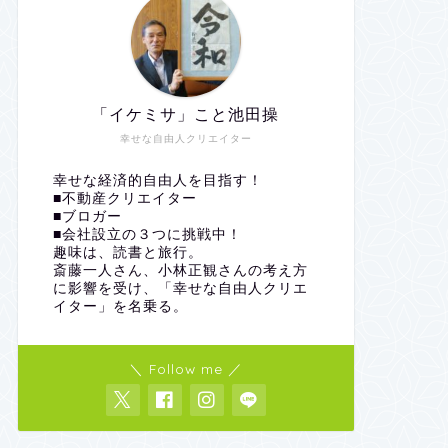
「イケミサ」こと池田操
幸せな自由人クリエイター
幸せな経済的自由人を目指す！
■不動産クリエイター
■ブロガー
■会社設立の３つに挑戦中！
趣味は、読書と旅行。
斎藤一人さん、小林正観さんの考え方
に影響を受け、「幸せな自由人クリエ
イター」を名乗る。
＼ Follow me ／