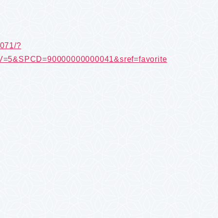
8071/?
&SPCD=90000000000041&sref=favorite