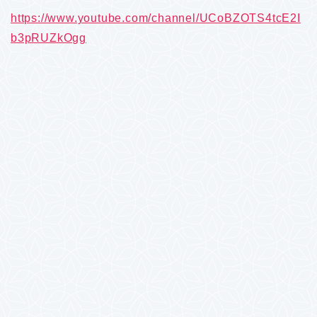
https://www.youtube.com/channel/UCoBZOTS4tcE2I
b3pRUZkOgg