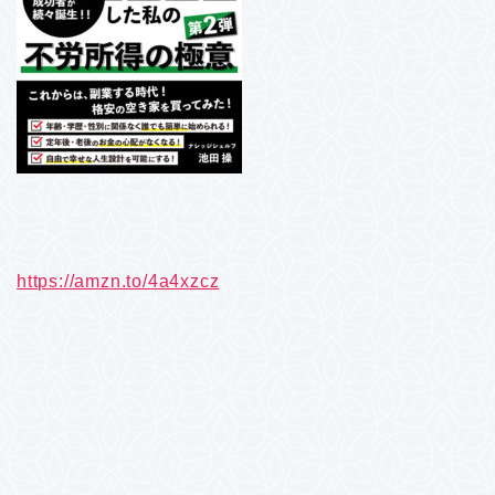
https://amzn.to/4a4xzcz