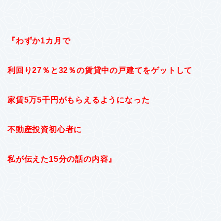
『わずか1カ月で
利回り27％と32％の賃貸中の戸建てをゲットして
家賃5万5千円がもらえるようになった
不動産投資初心者に
私が伝えた15分の話の内容』